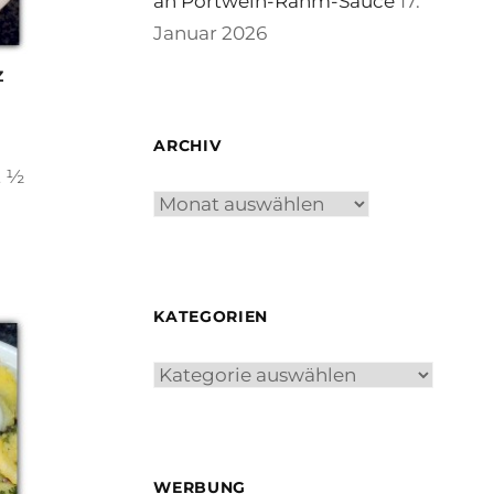
an Portwein-Rahm-Sauce
17.
Januar 2026
z
ARCHIV
t ½
Archiv
KATEGORIEN
Kategorien
WERBUNG