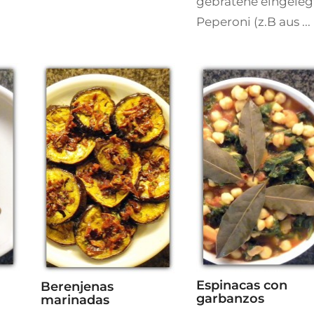
gebratene eingeleg
Peperoni (z.B aus ...
Espinacas con
Berenjenas
garbanzos
marinadas