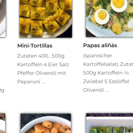
Papas aliñás
Mini-Tortillas
(spanischer
Zutaten 400...500g
Kartoffelsalat) Zuta
Kartoffeln 4 Eier Salz
500g Kartoffeln ½
Pfeffer Olivenöl mit
Zwiebel 5 Esslöffel
Peperoni ...
0g
Olivenöl ...