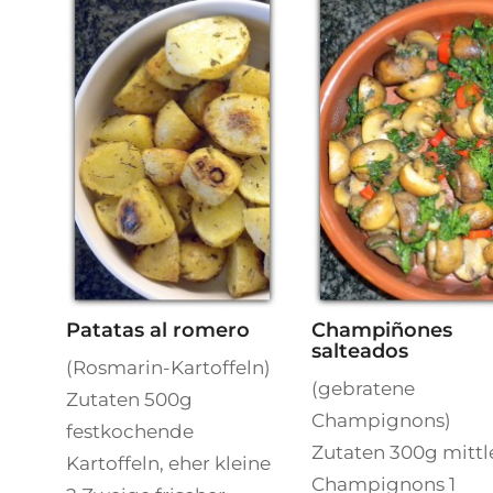
Patatas al romero
Champiñones
salteados
(Rosmarin-Kartoffeln)
(gebratene
Zutaten 500g
Champignons)
festkochende
Zutaten 300g mittl
Kartoffeln, eher kleine
Champignons 1