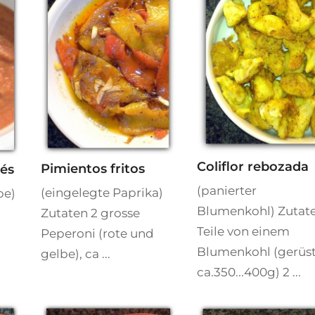
Coliflor rebozada
Pimientos fritos
és
(panierter
(eingelegte Paprika)
pe)
Blumenkohl) Zutat
Zutaten 2 grosse
Teile von einem
Peperoni (rote und
Blumenkohl (gerüs
gelbe), ca ...
ca.350...400g) 2 ...