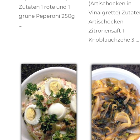
(Artischocken in
Zutaten 1 rote und 1
Vinaigrette) Zutate
grüne Peperoni 250g
Artischocken
...
Zitronensaft 1
Knoblauchzehe 3 ...