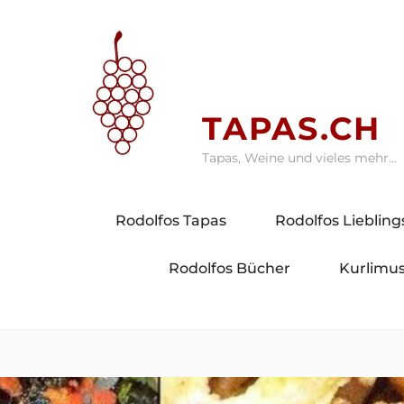
Skip
to
content
TAPAS.CH
Tapas, Weine und vieles mehr…
Rodolfos Tapas
Rodolfos Lieblin
Rodolfos Bücher
Kurlimus