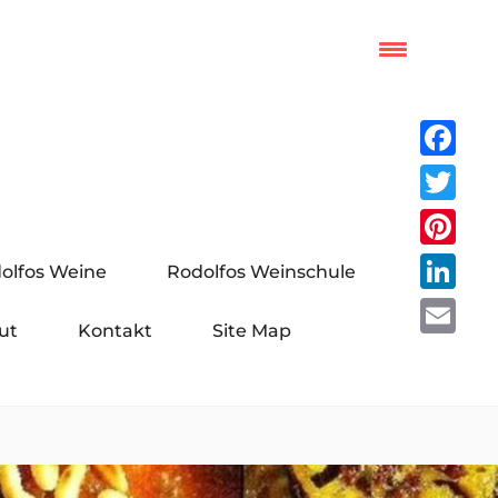
Facebo
Twitter
Pinteres
olfos Weine
Rodolfos Weinschule
LinkedI
ut
Kontakt
Site Map
Email