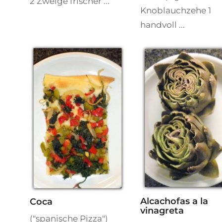
2 Zweige frischer ...
Knoblauchzehe 1
handvoll ...
Alcachofas a la
Coca
vinagreta
("spanische Pizza")