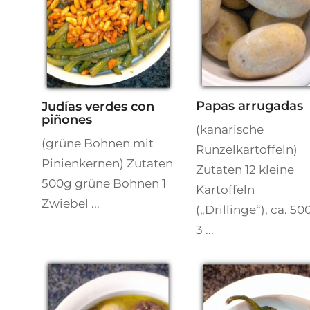
Papas arrugadas
Judías verdes con
piñones
(kanarische
(grüne Bohnen mit
Runzelkartoffeln)
Pinienkernen) Zutaten
Zutaten 12 kleine
500g grüne Bohnen 1
Kartoffeln
Zwiebel ...
(„Drillinge“), ca. 50
3 ...