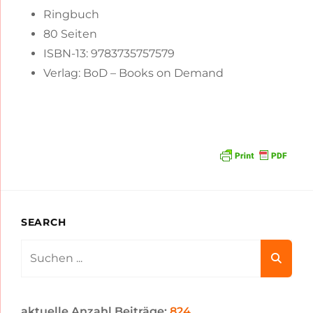
Ringbuch
80 Seiten
ISBN-13: 9783735757579
Verlag: BoD – Books on Demand
SEARCH
Search
for:
aktuelle Anzahl Beiträge:
824