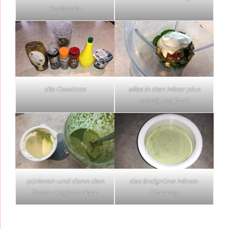
Koriander
die Gewürze
alles in den Mixer plus
wenig Joghurt
pürieren und dann den
das lindgrüne Minze-
festen Joghurt dazu
Chutney