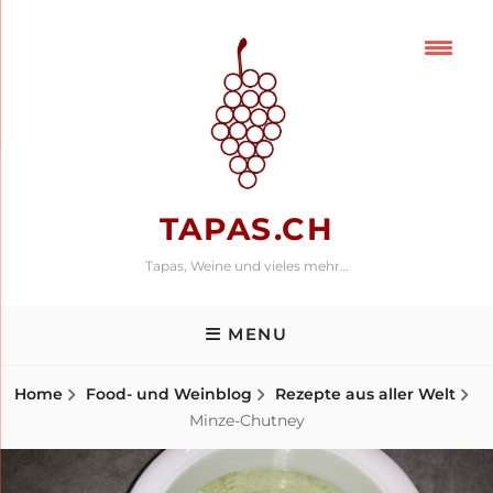
Skip
to
content
TAPAS.CH
Tapas, Weine und vieles mehr…
MENU
Home
Food- und Weinblog
Rezepte aus aller Welt
Minze-Chutney