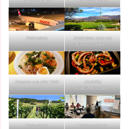
Rodolfos Tapas
Rodolfos Weine
Weinreisen
Erlebnisse rund um
Essen und Wein
Rezepte aus aller Welt
Rodolfos
Lieblingsrezepte
Weinschule
Weinseminare