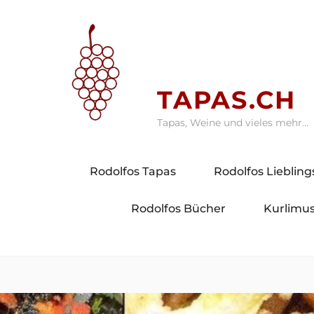
Skip
to
content
TAPAS.CH
Tapas, Weine und vieles mehr…
Rodolfos Tapas
Rodolfos Lieblin
Rodolfos Bücher
Kurlimus