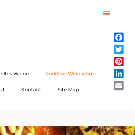
Facebo
Twitter
Pinteres
olfos Weine
Rodolfos Weinschule
LinkedI
ut
Kontakt
Site Map
Email