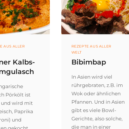
ories
E AUS ALLER
Categories
REZEPTE AUS ALLER
WELT
ner Kalbs-
Bibimbap
mgulasch
In Asien wird viel
rührgebraten, z.B. im
ngarische
Wok oder ähnlichen
h Pörkölt ist
Pfannen. Und in Asien
f und wird mit
gibt es viele Bowl-
eisch, Paprika
Gerichte, also solche,
roni) und
die man in einer
en gekocht.