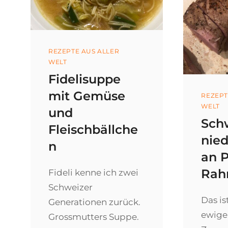
Categories
REZEPTE AUS ALLER
WELT
Fidelisuppe
mit Gemüse
Categ
REZEPT
WELT
und
Schw
Fleischbällche
nie
n
an 
Rah
Fideli kenne ich zwei
Schweizer
Das is
Generationen zurück.
ewigen
Grossmutters Suppe.