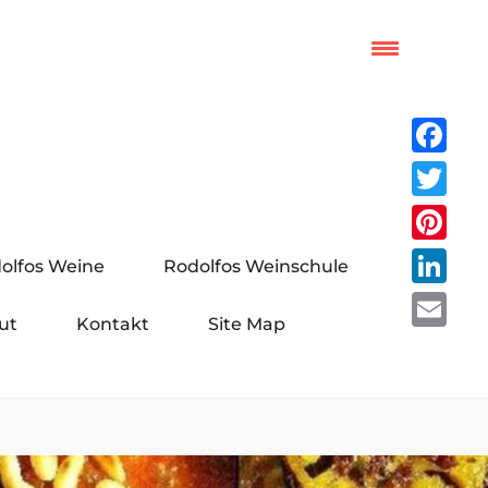
Facebo
Twitter
Pinteres
olfos Weine
Rodolfos Weinschule
LinkedI
ut
Kontakt
Site Map
Email