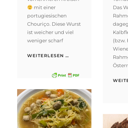
mit einer
Das W
portugiesischen
Rahm
Chouriço. Diese Wurst
dagege
ist weicher und viel
Kalbf
weniger scharf
(bzw. 
Wiene
CALDO
WEITERLESEN …
Rahm
VERDE
Österr
(GRÜNE
SUPPE)
WEIT