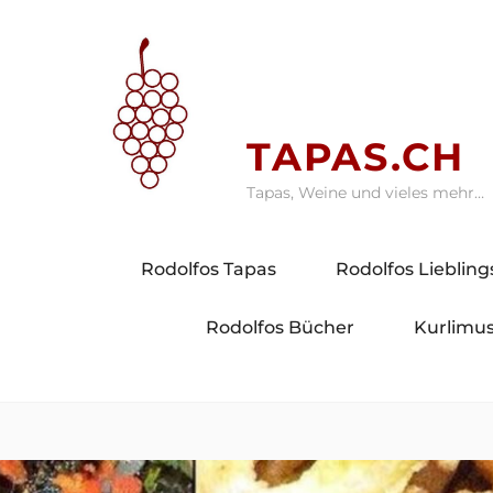
Skip
to
content
TAPAS.CH
Tapas, Weine und vieles mehr…
Rodolfos Tapas
Rodolfos Lieblin
Rodolfos Bücher
Kurlimus