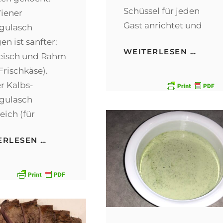
Schüssel für jeden
iener
Gast anrichtet und
gulasch
n ist sanfter:
BIBI
WEITERLESEN …
leisch und Rahm
Frischkäse).
r Kalbs-
gulasch
eich (für
WIENER
ERLESEN …
KALBS-
RAHMGULASCH