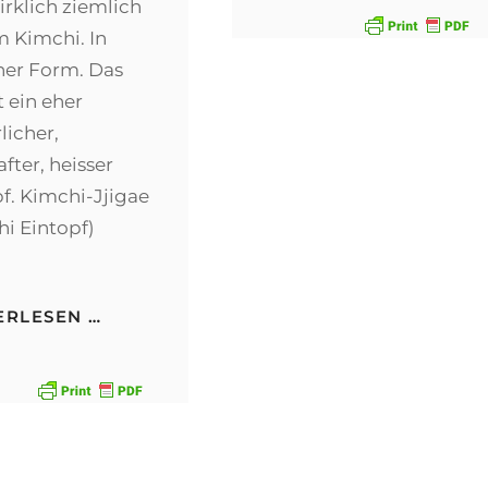
irklich ziemlich
BUTT
m Kimchi. In
her Form. Das
st ein eher
licher,
fter, heisser
f. Kimchi-Jjigae
i Eintopf)
KIMCHI-
ERLESEN …
JJIGAE
(KIMCHI
EINTOPF)