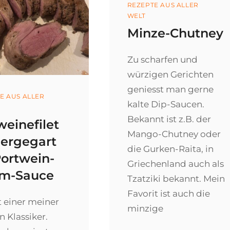
Categories
REZEPTE AUS ALLER
WELT
Minze-Chutney
Zu scharfen und
würzigen Gerichten
geniesst man gerne
ories
E AUS ALLER
kalte Dip-Saucen.
Bekannt ist z.B. der
einefilet
Mango-Chutney oder
dergegart
die Gurken-Raita, in
Portwein-
Griechenland auch als
m-Sauce
Tzatziki bekannt. Mein
Favorit ist auch die
t einer meiner
minzige
 Klassiker.