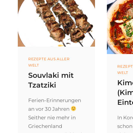
Categories
REZEPTE AUS ALLER
WELT
Categ
REZEPT
WELT
Souvlaki mit
Kimc
Tzatziki
(Ki
Ferien-Erinnerungen
Eint
an vor 30 Jahren
Seither nie mehr in
In Kor
Griechenland
schon