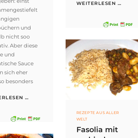
eben: einst
MINZ
WEITERLESEN …
CHUT
mengestiefelt
ängigen
üchern und
lb nicht soo
tiv. Aber diese
e und
tische Sauce
n sich eher
 so besonders
SCHWEINEFILET
ERLESEN …
NIEDERGEGART
AN
Categories
REZEPTE AUS ALLER
PORTWEIN-
WELT
RAHM-
SAUCE
Fasolia mit