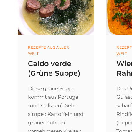
Categories
REZEPTE AUS ALLER
Categ
REZEPT
WELT
WELT
Caldo verde
Wie
(Grüne Suppe)
Rah
Diese grüne Suppe
Das U
kommt aus Portugal
Gulasc
(und Galizien). Sehr
schar
simpel: Kartoffeln und
Rindfl
grüner Kohl. In
(Pepe
vornehmeren Kreisen
Tomat