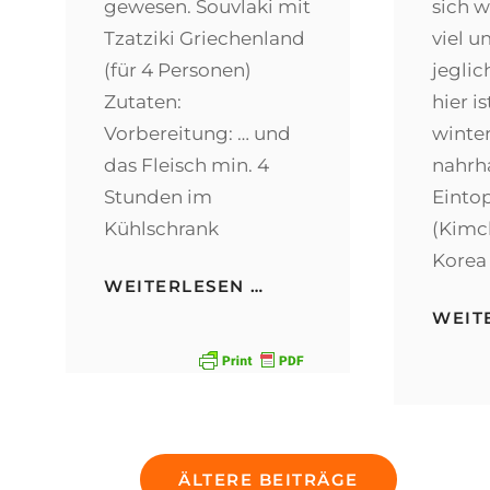
gewesen. Souvlaki mit
sich w
Tzatziki Griechenland
viel u
(für 4 Personen)
jeglic
Zutaten:
hier i
Vorbereitung: … und
winter
das Fleisch min. 4
nahrha
Stunden im
Eintop
Kühlschrank
(Kimch
Korea
SOUVLAKI
WEITERLESEN …
MIT
WEIT
TZATZIKI
Beitragsnavigation
ÄLTERE BEITRÄGE