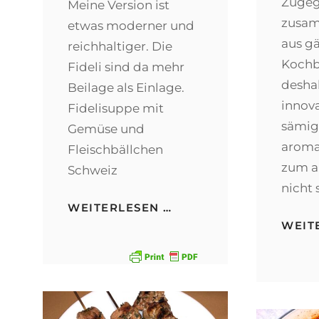
Zugeg
Meine Version ist
zusam
etwas moderner und
aus g
reichhaltiger. Die
Kochb
Fideli sind da mehr
desha
Beilage als Einlage.
innova
Fidelisuppe mit
sämig
Gemüse und
aroma
Fleischbällchen
zum a
Schweiz
nicht
FIDELISUPPE
WEITERLESEN …
MIT
WEIT
GEMÜSE
UND
FLEISCHBÄLLCHEN