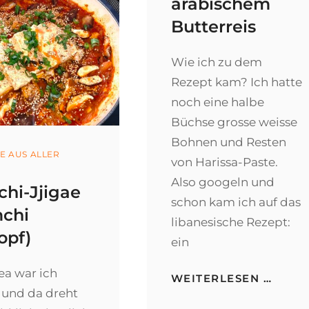
arabischem
Butterreis
Wie ich zu dem
Rezept kam? Ich hatte
noch eine halbe
Büchse grosse weisse
Bohnen und Resten
ories
E AUS ALLER
von Harissa-Paste.
Also googeln und
hi-Jjigae
schon kam ich auf das
mchi
libanesische Rezept:
opf)
ein
ea war ich
FASO
WEITERLESEN …
MIT
 und da dreht
ARAB