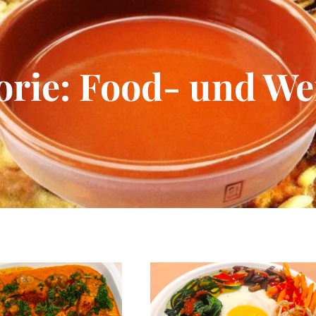
orie:
Food- und We