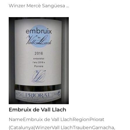
Winzer Mercè Sangüesa ...
Embruix de Vall Llach
NameEmbruix de Vall LlachRegionPriorat
(Catalunya)WinzerVall LlachTraubenGarnacha,