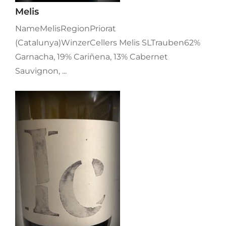
Melis
NameMelisRegionPriorat
(Catalunya)WinzerCellers Melis SLTrauben62%
Garnacha, 19% Cariñena, 13% Cabernet
Sauvignon, ...