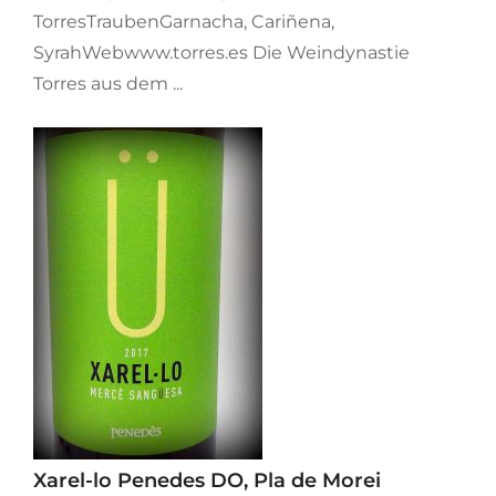
TorresTraubenGarnacha, Cariñena,
SyrahWebwww.torres.es Die Weindynastie
Torres aus dem ...
Xarel-lo Penedes DO, Pla de Morei