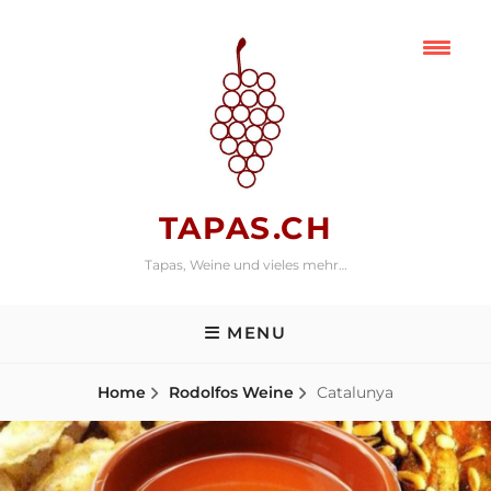
Skip
to
content
TAPAS.CH
Tapas, Weine und vieles mehr…
MENU
Home
Rodolfos Weine
Catalunya