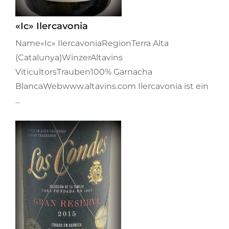
«Ic» Ilercavonia
Name«Ic» IlercavoniaRegionTerra Alta
(Catalunya)WinzerAltavins
ViticultorsTrauben100% Garnacha
BlancaWebwww.altavins.com Ilercavonia ist ein
...