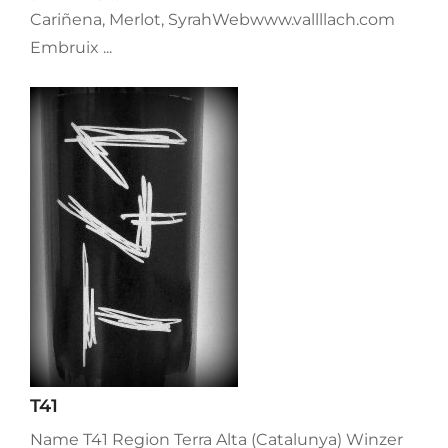
Cariñena, Merlot, SyrahWebwww.vallllach.com
Embruix ...
T41
Name T41 Region Terra Alta (Catalunya) Winzer