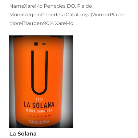
NameXarel-lo Penedes DO, Pla de
MoreiRegionPenedes (Catalunya)WinzerPla de
MoreiTrauben90% Xarel-lo, ...
La Solana