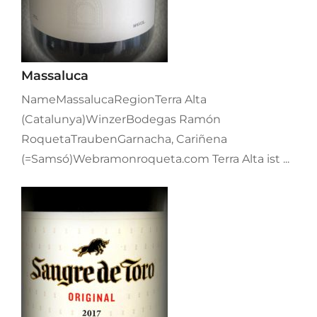
Massaluca
NameMassalucaRegionTerra Alta
(Catalunya)WinzerBodegas Ramón
RoquetaTraubenGarnacha, Cariñena
(=Samsó)Webramonroqueta.com Terra Alta ist ...