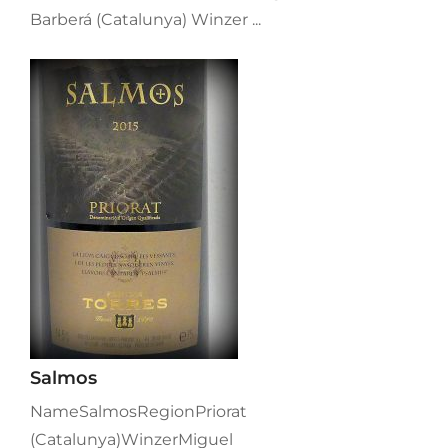
Barberá (Catalunya) Winzer ...
Salmos
NameSalmosRegionPriorat
(Catalunya)WinzerMiguel