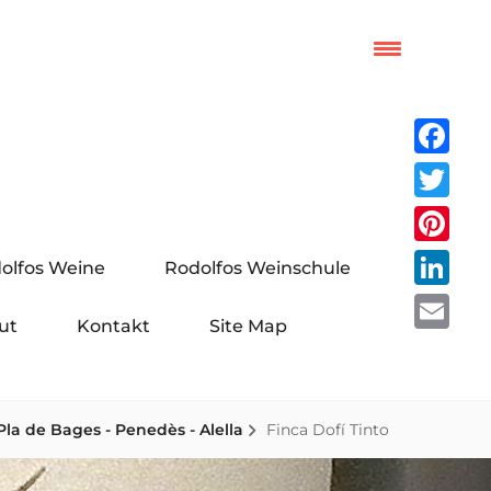
Facebo
Twitter
Pinteres
olfos Weine
Rodolfos Weinschule
LinkedI
ut
Kontakt
Site Map
Email
Pla de Bages - Penedès - Alella
Finca Dofí Tinto