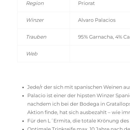
Region
Priorat
Winzer
Alvaro Palacios
Trauben
95% Garnacha, 4% Car
Web
Jede/r der sich mit spanischen Weinen au
Palacio ist einer der hipsten Winzer Span
nachdem ich bei der Bodega in Gratallops 
Aktion finde, hat sich ausbezahlt – wie im
Für den L´Ermita, die totale Krönung des 
Optimale Trinkreife max. 10 Jahre nach de