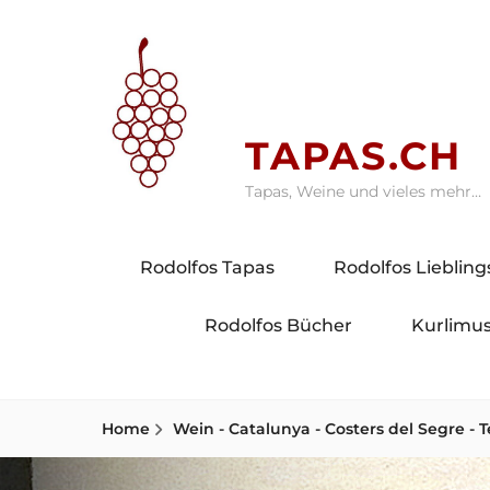
Skip
to
content
TAPAS.CH
Tapas, Weine und vieles mehr…
Rodolfos Tapas
Rodolfos Lieblin
Rodolfos Bücher
Kurlimus
Home
Wein - Catalunya - Costers del Segre - T