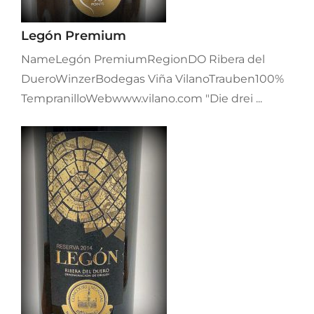
Legón Premium
NameLegón PremiumRegionDO Ribera del
DueroWinzerBodegas Viña VilanoTrauben100%
TempranilloWebwww.vilano.com "Die drei ...