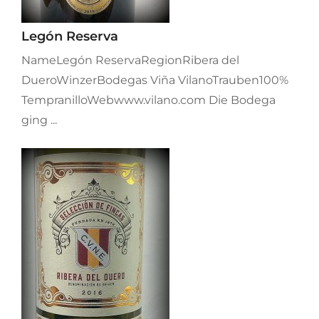
Legón Reserva
NameLegón ReservaRegionRibera del
DueroWinzerBodegas Viña VilanoTrauben100%
TempranilloWebwww.vilano.com Die Bodega
ging ...