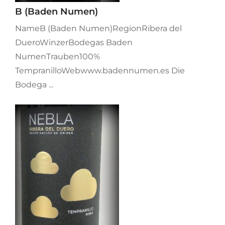
B (Baden Numen)
NameB (Baden Numen)RegionRibera del
DueroWinzerBodegas Baden
NumenTrauben100%
TempranilloWebwww.badennumen.es Die
Bodega ...