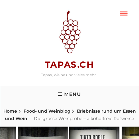
Skip
to
content
TAPAS.CH
Tapas, Weine und vieles mehr…
MENU
Home
Food- und Weinblog
Erlebnisse rund um Essen
und Wein
Die grosse Weinprobe – alkoholfreie Rotweine