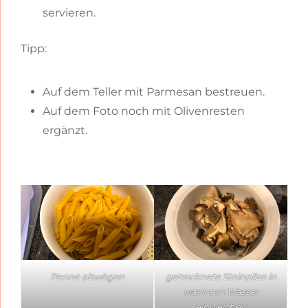
servieren.
Tipp:
Auf dem Teller mit Parmesan bestreuen.
Auf dem Foto noch mit Olivenresten
ergänzt.
Penne abwägen
getrocknete Steinpilze in
warmem Wasser
einweichen