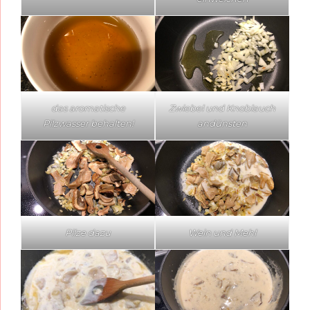
das aromatische
Zwiebel und Knoblauch
Pilzwasser behalten!
andünsten
Pilze dazu
Wein und Mehl