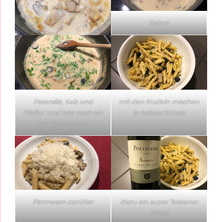
Rahm
Petersilie, Salz und
mit den Nudeln mischen
Pfeffer. Und hier noch ein
in heisser Schale
paar Olivenresten
Parmesan darüber
dazu ein super Toskaner
Wein!