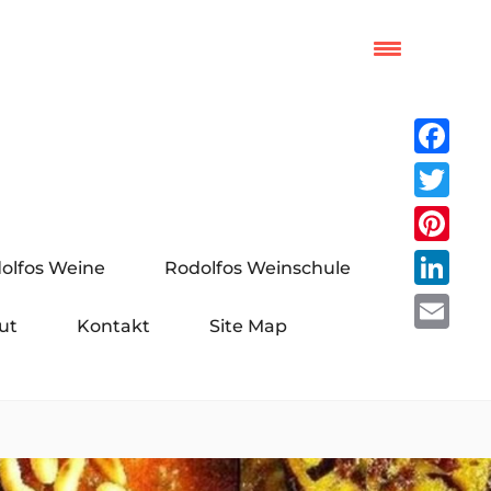
Facebo
Twitter
Pinteres
olfos Weine
Rodolfos Weinschule
LinkedI
ut
Kontakt
Site Map
Email