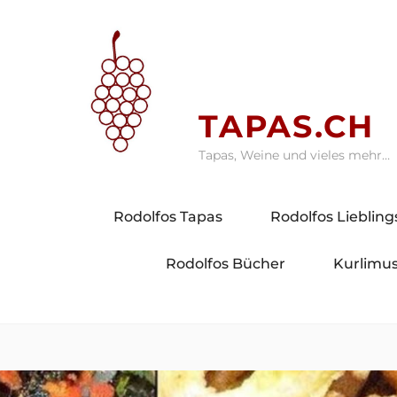
Skip
to
content
TAPAS.CH
Tapas, Weine und vieles mehr…
Rodolfos Tapas
Rodolfos Lieblin
Rodolfos Bücher
Kurlimus