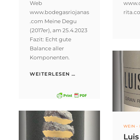
Web
www.c
www.bodegasriojanas
rita.
.com Meine Degu
(2017er), am 25.4.2023
Fazit: Echt gute
Balance aller
Komponenten.
PUERTA
WEITERLESEN …
VIEJA
CRIANZA
Categ
WEIN -
Luis