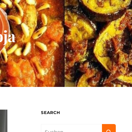
oja
SEARCH
Search