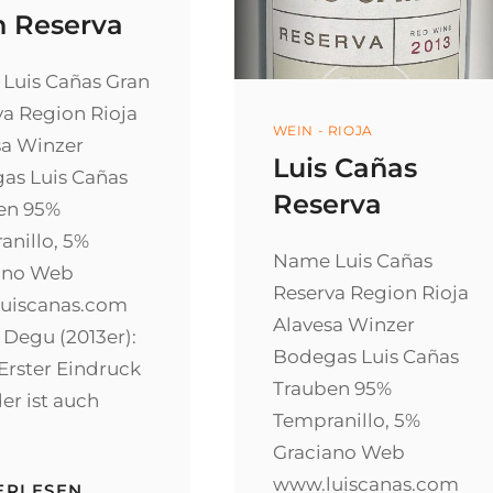
n Reserva
Luis Cañas Gran
va Region Rioja
Categories
WEIN - RIOJA
sa Winzer
Luis Cañas
as Luis Cañas
Reserva
en 95%
anillo, 5%
Name Luis Cañas
ano Web
Reserva Region Rioja
uiscanas.com
Alavesa Winzer
 Degu (2013er):
Bodegas Luis Cañas
 Erster Eindruck
Trauben 95%
er ist auch
Tempranillo, 5%
Graciano Web
www.luiscanas.com
LUIS
ERLESEN …