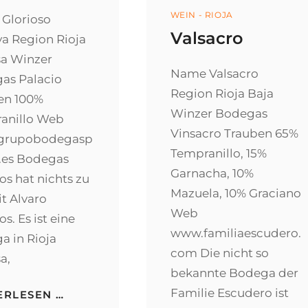
Categories
WEIN - RIOJA
Glorioso
Valsacro
va Region Rioja
sa Winzer
Name Valsacro
as Palacio
Region Rioja Baja
en 100%
Winzer Bodegas
anillo Web
Vinsacro Trauben 65%
grupobodegasp
Tempranillo, 15%
o.es Bodegas
Garnacha, 10%
os hat nichts zu
Mazuela, 10% Graciano
t Alvaro
Web
os. Es ist eine
www.familiaescudero.
a in Rioja
com Die nicht so
a,
bekannte Bodega der
Familie Escudero ist
GLORIOSO
ERLESEN …
RESERVA