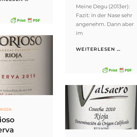
CAÑAS
Meine Degu (2013er):
GRAN
Fazit: In der Nase sehr
RESERVA
angenehm. Dann aber
im
LUIS
WEITERLESEN …
CAÑA
RESE
ories
 RIOJA
ioso
erva