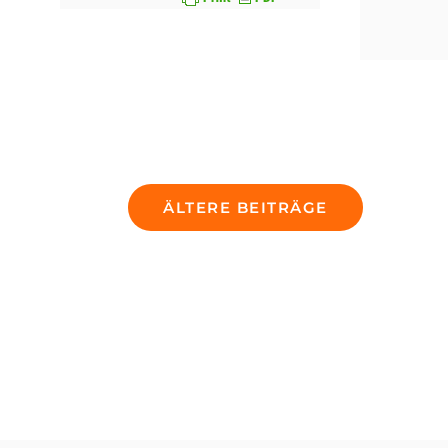
Beitragsnavigation
ÄLTERE BEITRÄGE