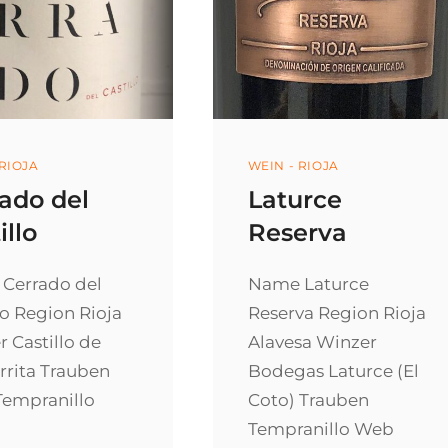
ories
Categories
 RIOJA
WEIN - RIOJA
ado del
Laturce
illo
Reserva
Cerrado del
Name Laturce
lo Region Rioja
Reserva Region Rioja
 Castillo de
Alavesa Winzer
rrita Trauben
Bodegas Laturce (El
Tempranillo
Coto) Trauben
Tempranillo Web