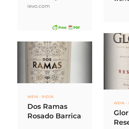
ievo.com
Categories
WEIN - RIOJA
Categ
WEIN -
Dos Ramas
Glor
Rosado Barrica
Res