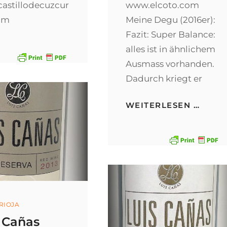
astillodecuzcur
www.elcoto.com
com
Meine Degu (2016er):
Fazit: Super Balance:
alles ist in ähnlichem
Ausmass vorhanden.
Dadurch kriegt er
LATU
WEITERLESEN …
RESE
ories
 RIOJA
 Cañas