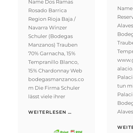
Name Dos Ramas
Name 
Rosado Barrica
Reser
Region Rioja Baja /
Alave
Navarra Winzer
Bodeg
Schuler (Bodegas
Traub
Manzanos) Trauben
Tempr
70% Garnacha, 15%
www.
Tempranillo Blanco,
alaci
15% Chardonnay Web
Palaci
bodegasmanzanos.co
tun mi
m Die Firma Schuler
Palaci
lässt viele ihrer
Bodeg
Alaves
DOS
WEITERLESEN …
RAMAS
ROSADO
WEIT
BARRICA