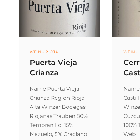
Categories
Categ
WEIN - RIOJA
WEIN -
Puerta Vieja
Cerr
Crianza
Cast
Name Puerta Vieja
Name 
Crianza Region Rioja
Castil
Alta Winzer Bodegas
Winzer
Riojanas Trauben 80%
Cuzcu
Tempranillo, 15%
100% 
Mazuelo, 5% Graciano
Web