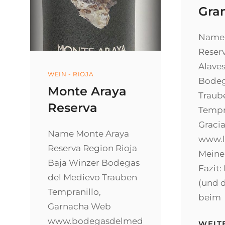
Gra
Name 
Reser
Alave
Categories
WEIN - RIOJA
Bodeg
Monte Araya
Traub
Reserva
Tempr
Graci
Name Monte Araya
www.l
Reserva Region Rioja
Meine
Baja Winzer Bodegas
Fazit:
del Medievo Trauben
(und d
Tempranillo,
beim
Garnacha Web
www.bodegasdelmed
WEIT