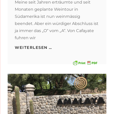
Meine seit Jahren erträumte und seit
Monaten geplante Weintour in
Südamerika ist nun weinmässig
beendet. Aber ein würdiger Abschluss ist
ja immer das „O“ vom „A“. Von Cafayate
fuhren wir
ENDE
WEITERLESEN …
GUT,
ALLES
GUT.
BUENOS
AIRES
UND
URUGUAY.