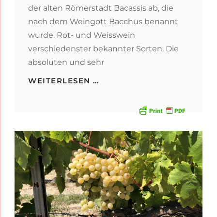
der alten Römerstadt Bacassis ab, die
nach dem Weingott Bacchus benannt
wurde. Rot- und Weisswein
verschiedenster bekannter Sorten. Die
absoluten und sehr
SPANIEN
WEITERLESEN …
WEINREISE
2019
–
DO
PLA
DE
BAGES