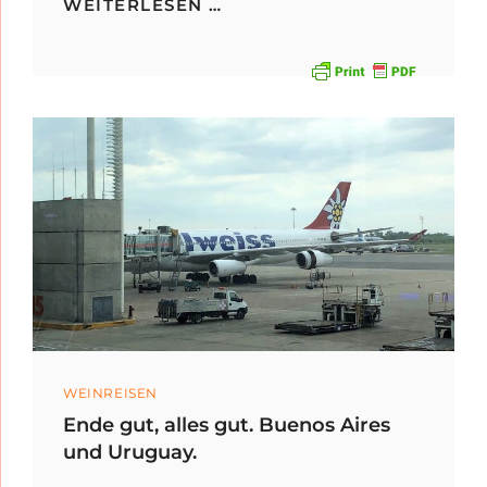
SPANIEN
WEITERLESEN …
WEINREISE
2019
Categories
WEINREISEN
Ende gut, alles gut. Buenos Aires
und Uruguay.