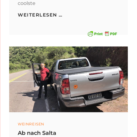
coolste
DIE
WEITERLESEN …
GROSSE
CALCHAQUÍ
WEIN-
SAFARI
ZU
COLOMÉ
Categories
WEINREISEN
Ab nach Salta