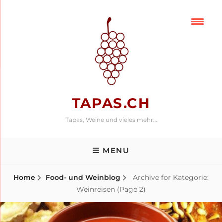
Skip
to
content
TAPAS.CH
Tapas, Weine und vieles mehr…
MENU
Home
Food- und Weinblog
Archive for
Kategorie:
Weinreisen
(Page 2)