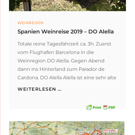
Categories
WEINREISEN
Spanien Weinreise 2019 – DO Alella
Totale reine Tagesfahrzeit ca. 3h. Zuerst
vom Flughafen Barcelona in die
Weinregion DO Alella. Gegen Abend
dann ins Hinterland zum Parador de
Cardona. DO Alella Alella ist eine sehr alte
SPANIEN
WEITERLESEN …
WEINREISE
2019
–
DO
ALELLA