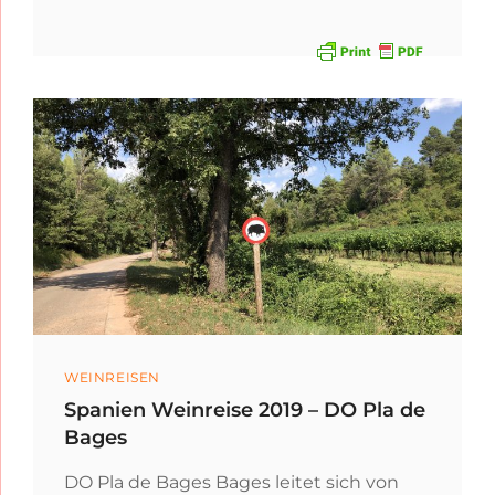
WEINREISE
2019
–
PLA
DE
BAGES
–
MONTSERRAT
–
DO
PENEDÈS
Categories
WEINREISEN
Spanien Weinreise 2019 – DO Pla de
Bages
DO Pla de Bages Bages leitet sich von