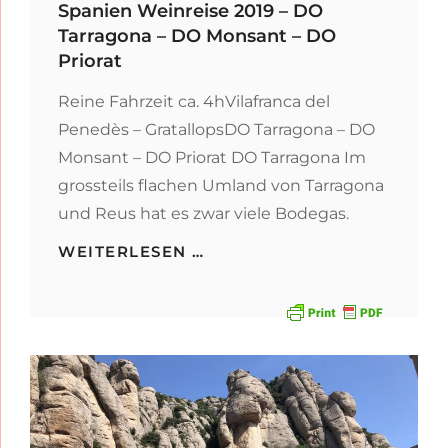
Spanien Weinreise 2019 – DO
Tarragona – DO Monsant – DO
Priorat
Reine Fahrzeit ca. 4hVilafranca del
Penedès – GratallopsDO Tarragona – DO
Monsant – DO Priorat DO Tarragona Im
grossteils flachen Umland von Tarragona
und Reus hat es zwar viele Bodegas.
SPANIEN
WEITERLESEN …
WEINREISE
2019
–
DO
TARRAGONA
–
DO
MONSANT
–
DO