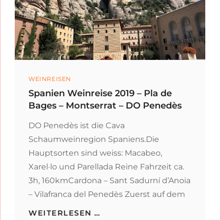
PRIORAT
Categories
WEINREISEN
Spanien Weinreise 2019 – Pla de
Bages – Montserrat – DO Penedès
DO Penedès ist die Cava
Schaumweinregion Spaniens.Die
Hauptsorten sind weiss: Macabeo,
Xarel·lo und Parellada Reine Fahrzeit ca.
3h, 160kmCardona – Sant Sadurní d’Anoia
– Vilafranca del Penedès Zuerst auf dem
SPANIEN
WEITERLESEN …