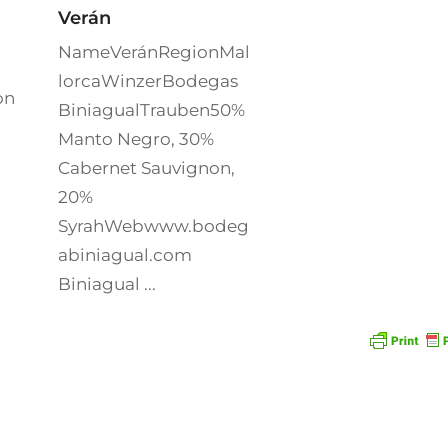
Verán
NameVeránRegionMal
lorcaWinzerBodegas
on
BiniagualTrauben50%
Manto Negro, 30%
Cabernet Sauvignon,
20%
SyrahWebwww.bodeg
abiniagual.com
Biniagual ...