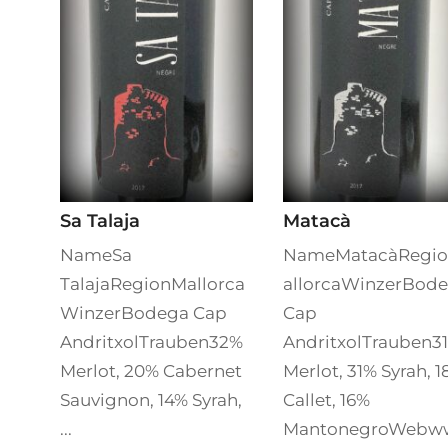
Sa Talaja
Matacà
NameSa
NameMatacàRegi
TalajaRegionMallorca
allorcaWinzerBod
WinzerBodega Cap
Cap
AndritxolTrauben32%
AndritxolTrauben3
Merlot, 20% Cabernet
Merlot, 31% Syrah, 
Sauvignon, 14% Syrah,
Callet, 16%
...
MantonegroWeb