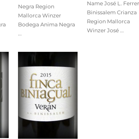
Name José L. Ferre
Negra Region
Binissalem Crianza
Mallorca Winzer
Region Mallorca
ra
Bodega Anima Negra
Winzer José ...
...