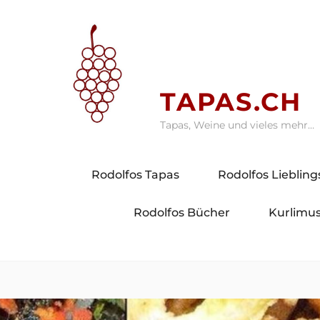
Skip
to
content
TAPAS.CH
Tapas, Weine und vieles mehr…
Rodolfos Tapas
Rodolfos Lieblin
Rodolfos Bücher
Kurlimus