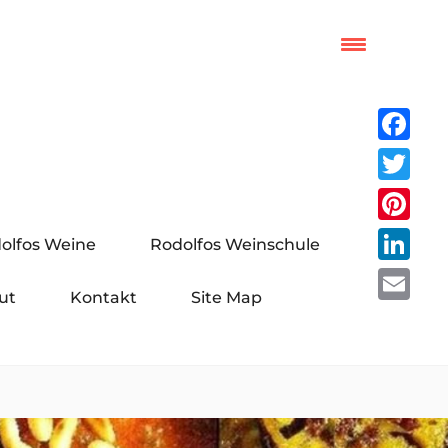
Facebo
Twitter
Pinteres
olfos Weine
Rodolfos Weinschule
LinkedI
ut
Kontakt
Site Map
Email