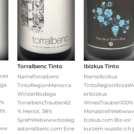
Torralbenc Tinto
Ibizkus Tinto
onM
NameTorralbenc
NameIbizkus
ega
TintoRegionMenorca
TintoRegionIbizaW
WinzerBodega
erIbizkus
1%
TorralbencTrauben62
WinesTrauben100%
18%
% Merlot, 38%
MonastrellWebwww
SyrahWebwww.bodeg
bizkus.com Bis vor
www
astorralbenc.com Eine
kurzem wusste ich 