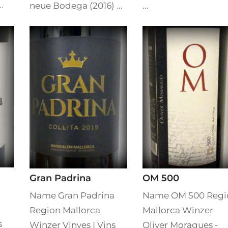
.
neue Bodega (2016) ...
...
Gran Padrina
OM 500
Name Gran Padrina
Name OM 500 Regi
Region Mallorca
Mallorca Winzer
s
Winzer Vinyes I Vins
Oliver Moragues -