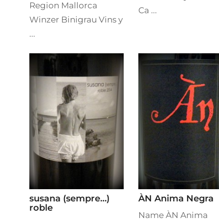
Region Mallorca
Ca ...
Winzer Binigrau Vins y
...
susana (sempre…)
ÀN Anima Negra
roble
Name ÀN Anima