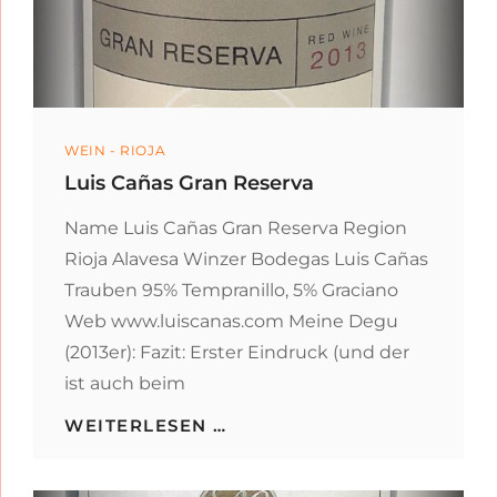
Categories
WEIN - RIOJA
Luis Cañas Gran Reserva
Name Luis Cañas Gran Reserva Region
Rioja Alavesa Winzer Bodegas Luis Cañas
Trauben 95% Tempranillo, 5% Graciano
Web www.luiscanas.com Meine Degu
(2013er): Fazit: Erster Eindruck (und der
ist auch beim
LUIS
WEITERLESEN …
CAÑAS
GRAN
RESERVA