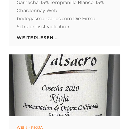
Garnacha, 15% Tempranillo Blanco, 15%
Chardonnay Web
bodegasmanzanos.com Die Firma
Schuler lässt viele ihrer
DOS
WEITERLESEN …
RAMAS
ROSADO
BARRICA
Categories
WEIN - RIOJA