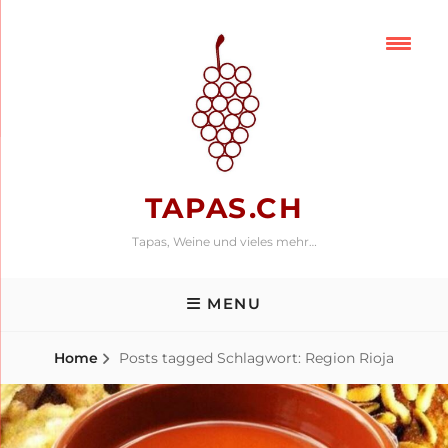
Skip
to
content
TAPAS.CH
Tapas, Weine und vieles mehr…
MENU
Home
Posts tagged
Schlagwort:
Region Rioja