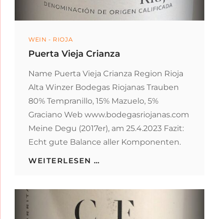
Categories
WEIN - RIOJA
Puerta Vieja Crianza
Name Puerta Vieja Crianza Region Rioja
Alta Winzer Bodegas Riojanas Trauben
80% Tempranillo, 15% Mazuelo, 5%
Graciano Web www.bodegasriojanas.com
Meine Degu (2017er), am 25.4.2023 Fazit:
Echt gute Balance aller Komponenten.
PUERTA
WEITERLESEN …
VIEJA
CRIANZA