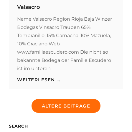
Valsacro
Name Valsacro Region Rioja Baja Winzer
Bodegas Vinsacro Trauben 65%
Tempranillo, 15% Garnacha, 10% Mazuela,
10% Graciano Web
www.familiaescudero.com Die nicht so
bekannte Bodega der Familie Escudero
ist im unteren
VALSACRO
WEITERLESEN …
Beitragsnavigation
ÄLTERE BEITRÄGE
SEARCH