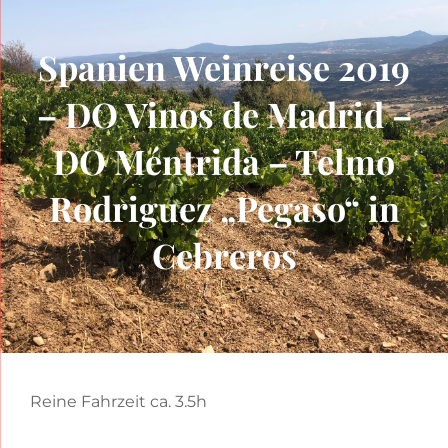
Spanien Weinreise 2019
– DO Vinos de Madrid –
DO Méntrida – Telmo
Rodriguez „Pegaso“ in
Cebreros
Reine Fahrzeit ca. 3.5h