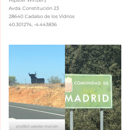
Hipster Winzer!)
Avda. Constitución 23
28640 Cadalso de los Vidrios
40.301274, -4.443836
endlich wieder mal ein