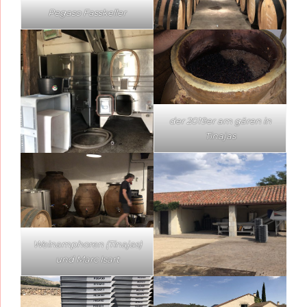
Pegaso Fasskeller
der 2019er am gären in
Tinajas
Weinamphoren (Tinajas)
und Marc Isart