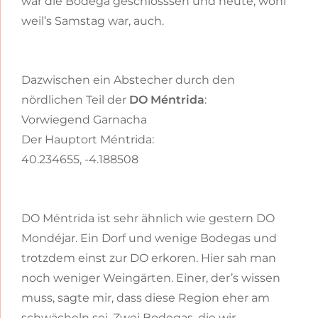
war die Bodega geschlosssen und heute, wohl
weil’s Samstag war, auch.
Dazwischen ein Abstecher durch den
nördlichen Teil der
DO Méntrida
:
Vorwiegend Garnacha
Der Hauptort Méntrida:
40.234655, -4.188508
DO Méntrida ist sehr ähnlich wie gestern DO
Mondéjar. Ein Dorf und wenige Bodegas und
trotzdem einst zur DO erkoren. Hier sah man
noch weniger Weingärten. Einer, der’s wissen
muss, sagte mir, dass diese Region eher am
schwächeln sei. Zwei Bodegas, die wir