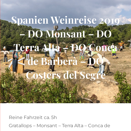
Spanien Weinreise 2019
– DO Monsant – DO
Terra Alta – DO Conca
de Barberà – DO
Costers del Segre
Reine Fahrzeit ca. 5h
Gratallops – Monsant – Terra Alta – Conca de