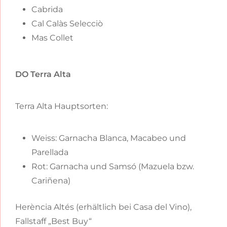
Cabrida
Cal Calàs Selecciò
Mas Collet
DO Terra Alta
Terra Alta Hauptsorten:
Weiss: Garnacha Blanca, Macabeo und
Parellada
Rot: Garnacha und Samsó (Mazuela bzw.
Cariñena)
Herència Altés (erhältlich bei Casa del Vino),
Fallstaff „Best Buy“