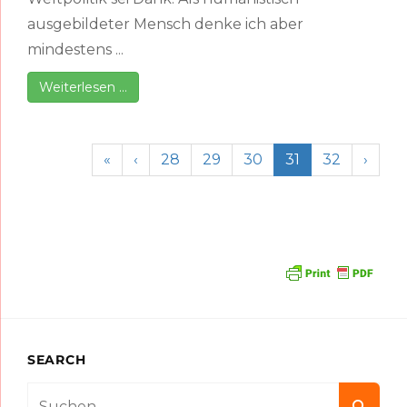
ausgebildeter Mensch denke ich aber
mindestens ...
Weiterlesen …
«
‹
28
29
30
31
32
›
SEARCH
Search