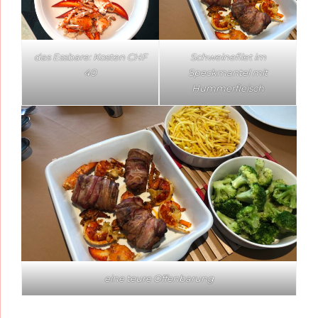
das Essbare: Kosten CHF
Schweinefilet im
40
Speckmantel mit
Hummerfleisch
eine teure Offenbarung