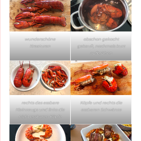
wunderschöne
obschon gekocht
Kreaturen
gekauft, nochmals kurz
aufbrühen
rechts das essbare
Köpfe und rechts die
Kleinzeugs und links die
essbaren Schwänze
nicht essbaren Köpfe