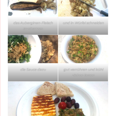
das Auberginen-Fleisch
und in Würfel schneiden
rauskratzen
die Sauce dazu
gut verrühren und kühl
ziehen lassen