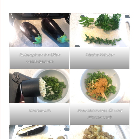
Auberginen im Ofen
frische Kräuter
weich backen
Knoblauch
Kreuzkümmel, Öl und
Zitronensaft