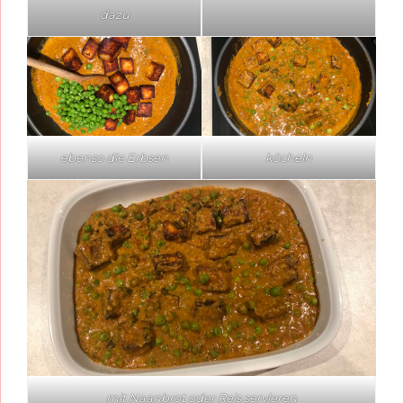
dazu
ebenso die Erbsen
köcheln
mit Naanbrot oder Reis servieren