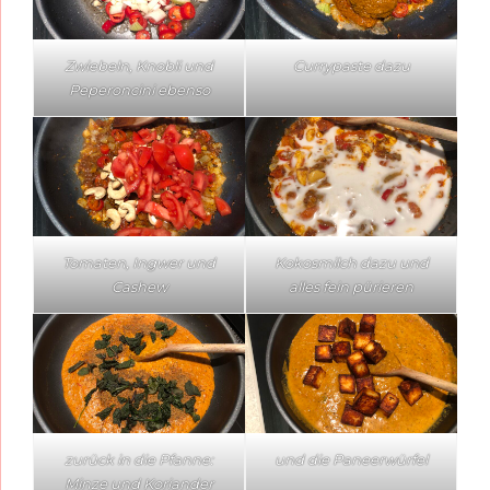
Zwiebeln, Knobli und
Currypaste dazu
Peperoncini ebenso
Tomaten, Ingwer und
Kokosmilch dazu und
Cashew
alles fein pürieren
zurück in die Pfanne:
und die Paneerwürfel
Minze und Koriander