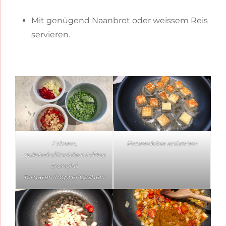
Mit genügend Naanbrot oder weissem Reis
servieren.
Erbsen,
Paneerkäse anbraten
Zwiebeln/Knoblauch/Pep
eroncini,
Tomaten/Ingwer/Cashew