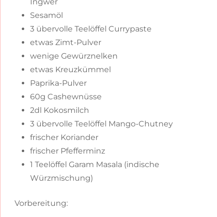
Ingwer
Sesamöl
3 übervolle Teelöffel Currypaste
etwas Zimt-Pulver
wenige Gewürznelken
etwas Kreuzkümmel
Paprika-Pulver
60g Cashewnüsse
2dl Kokosmilch
3 übervolle Teelöffel Mango-Chutney
frischer Koriander
frischer Pfefferminz
1 Teelöffel Garam Masala (indische
Würzmischung)
Vorbereitung: