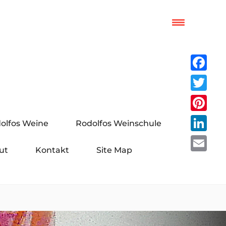
Facebo
Twitter
Pinteres
olfos Weine
Rodolfos Weinschule
LinkedI
ut
Kontakt
Site Map
Email