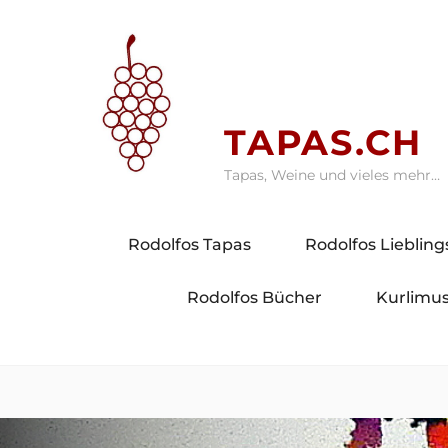
Skip
to
content
TAPAS.CH
Tapas, Weine und vieles mehr…
Rodolfos Tapas
Rodolfos Lieblin
Rodolfos Bücher
Kurlimus