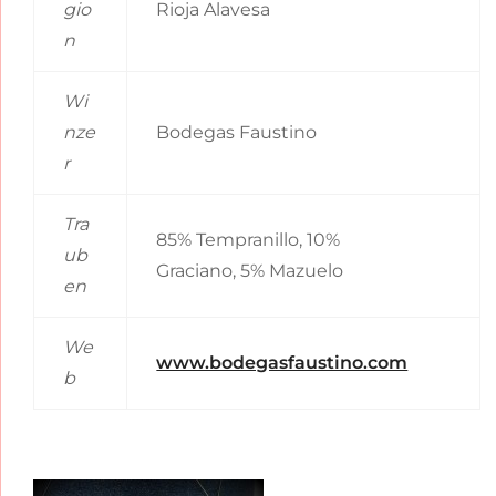
gio
Rioja Alavesa
n
Wi
nze
Bodegas Faustino
r
Tra
85% Tempranillo, 10%
ub
Graciano, 5% Mazuelo
en
We
www.bodegasfaustino.com
b