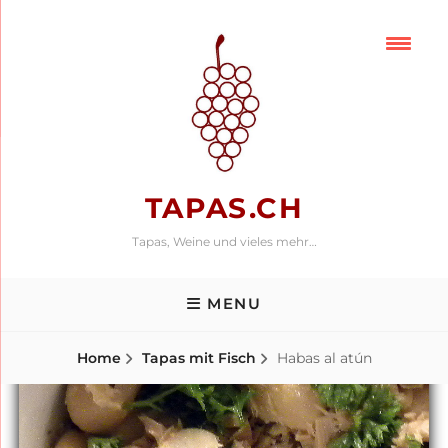
Skip
to
content
TAPAS.CH
Tapas, Weine und vieles mehr…
MENU
Home
Tapas mit Fisch
Habas al atún