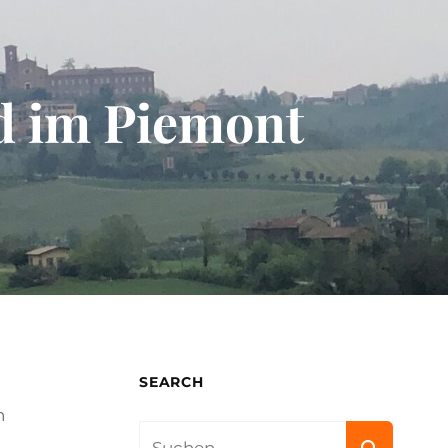
d im Piemont
SEARCH
n
Search
.