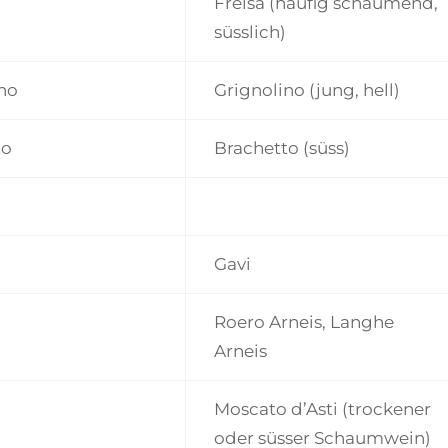
Freisa (häufig schäumend,
süsslich)
no
Grignolino (jung, hell)
to
Brachetto (süss)
Gavi
Roero Arneis, Langhe
Arneis
Moscato d’Asti (trockener
oder süsser Schaumwein)