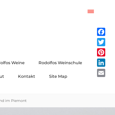
Facebo
Twitter
Pinteres
olfos Weine
Rodolfos Weinschule
LinkedI
ut
Kontakt
Site Map
Email
end im Piemont