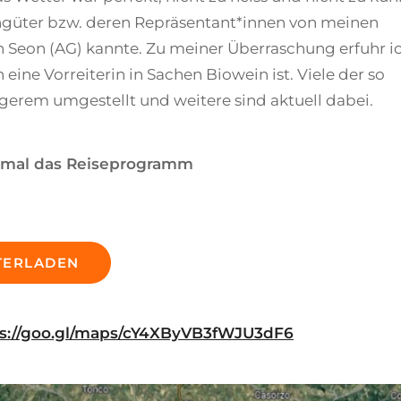
ngüter bzw. deren Repräsentant*innen von meinen
n Seon (AG) kannte. Zu meiner Überraschung erfuhr i
eine Vorreiterin in Sachen Biowein ist. Viele der so
erem umgestellt und weitere sind aktuell dabei.
r mal das Reiseprogramm
TERLADEN
ps://goo.gl/maps/cY4XByVB3fWJU3dF6