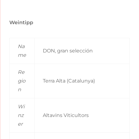
Weintipp
Na
DON, gran selección
me
Re
gio
Terra Alta (Catalunya)
n
Wi
nz
Altavins Viticultors
er