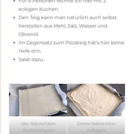
Für 4 Personen rechne ich hier mit 2
eckigen Kuchen.
Den Teig kann man natürlich auch selbst
herstellen aus Mehl, Salz, Wasser und
Olivenöl.
Im Gegensatz zum Pizzateig hat’s hier keine
Hefe drin.
Salat dazu.
den Teig auf dem
Crème fraîche dünn
Backblech ganz
auftragen