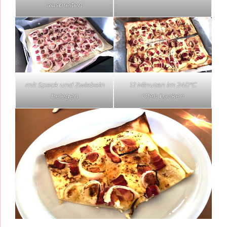
ausbreiten
mit Speck und Zwiebeln
12 Minuten im 240°C
belegen
Ofen backen