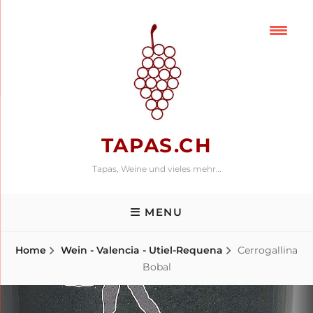
Skip
to
content
TAPAS.CH
Tapas, Weine und vieles mehr…
MENU
Home
Wein - Valencia - Utiel-Requena
Cerrogallina
Bobal