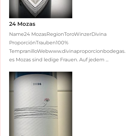
24 Mozas
Name24 MozasRegionToroWinzerDivina
ProporciónTrauben100%
TempranilloWebwww.divinaproporcionbodegas.
es Mozas sind ledige Frauen. Auf jedem ...