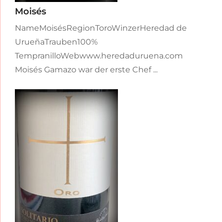
Moisés
NameMoisésRegionToroWinzerHeredad de
UrueñaTrauben100%
TempranilloWebwww.heredaduruena.com
Moisés Gamazo war der erste Chef ...