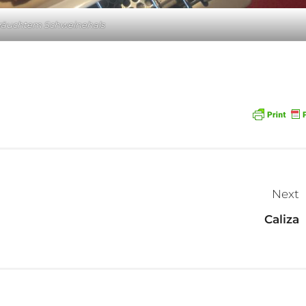
eräuchtem Schweinehals
Next
Caliza