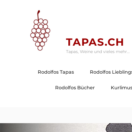
Skip
to
content
TAPAS.CH
Tapas, Weine und vieles mehr…
Rodolfos Tapas
Rodolfos Lieblin
Rodolfos Bücher
Kurlimus