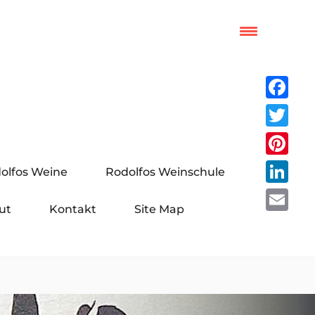
Facebo
Twitter
Pinteres
olfos Weine
Rodolfos Weinschule
LinkedI
ut
Kontakt
Site Map
Email