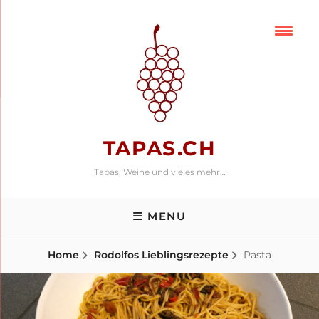
Skip
to
content
TAPAS.CH
Tapas, Weine und vieles mehr…
MENU
Home
Rodolfos Lieblingsrezepte
Pasta