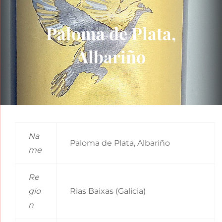
Paloma de Plata,
Albariño
Na
Paloma de Plata, Albariño
me
Re
gio
Rias Baixas (Galicia)
n