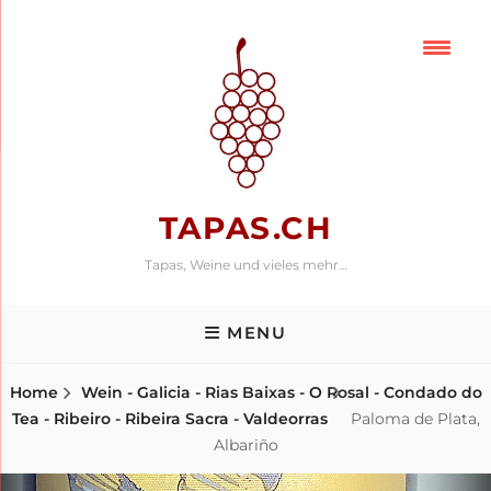
Skip
to
content
TAPAS.CH
Tapas, Weine und vieles mehr…
MENU
Home
Wein - Galicia - Rias Baixas - O Rosal - Condado do
Tea - Ribeiro - Ribeira Sacra - Valdeorras
Paloma de Plata,
Albariño