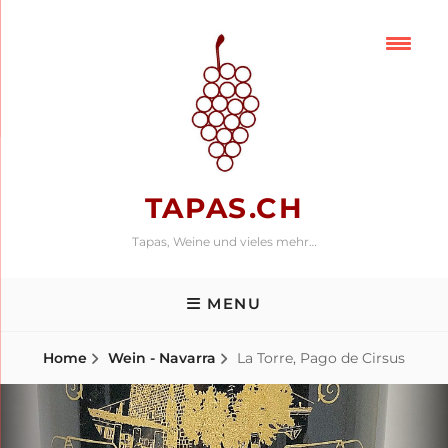
Skip
to
content
TAPAS.CH
Tapas, Weine und vieles mehr…
MENU
Home
Wein - Navarra
La Torre, Pago de Cirsus