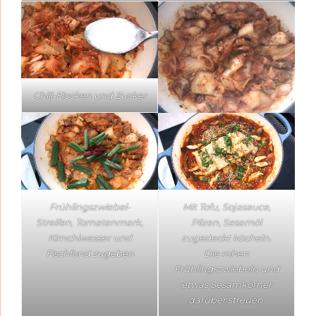
Chili-Flocken und Zucker
Frühlingszwiebel-
Mit Tofu, Sojasauce,
Streifen, Tomatenmark,
Pilzen, Sesamöl
Kimchiwasser und
zugedeckt köcheln.
Fischfond zugeben
Die rohen
Frühlingszwiebeln und
etwas Sesamkörner
darüber streuen.