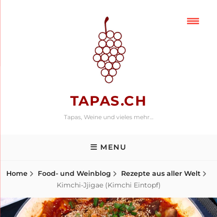
Skip
to
content
TAPAS.CH
Tapas, Weine und vieles mehr…
MENU
Home
Food- und Weinblog
Rezepte aus aller Welt
Kimchi-Jjigae (Kimchi Eintopf)