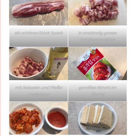
ein schönes Stück Speck
in anständig grosse
Stücke schneiden
mit Reiswein und Pfeffer
gereiftes Kimchi im
marinieren
Beutel