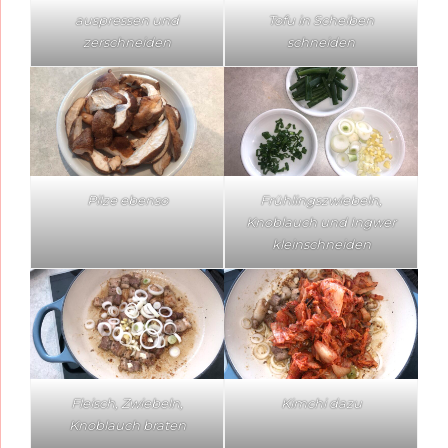
auspressen und
Tofu in Scheiben
zerschneiden
schneiden
Pilze ebenso
Frühlingszwiebeln,
Knoblauch und Ingwer
kleinschneiden
Fleisch, Zwiebeln,
Kimchi dazu
Knoblauch braten