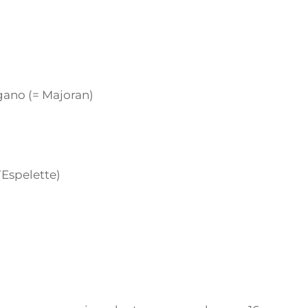
gano (= Majoran)
d’Espelette)