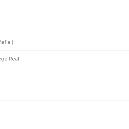
afiel)
ega Real