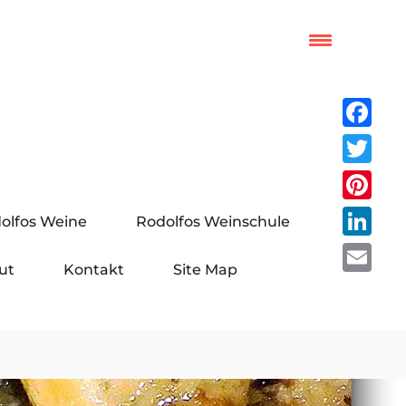
Facebo
Twitter
Pinteres
olfos Weine
Rodolfos Weinschule
LinkedI
ut
Kontakt
Site Map
Email