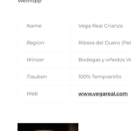
Weintipp
Name
Vega Real Crianza
Region
Ribera del Duero (Peñ
Winzer
Bodegas y viñedos V
Trauben
100% Tempranillo
Web
www.vegareal.com