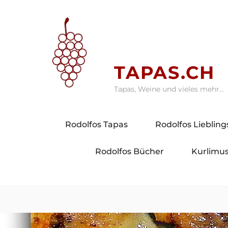
Skip
to
content
TAPAS.CH
Tapas, Weine und vieles mehr…
Rodolfos Tapas
Rodolfos Lieblin
Rodolfos Bücher
Kurlimus