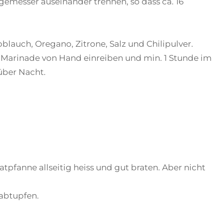
emesser auseinander trennen, so dass ca. 16
oblauch, Oregano, Zitrone, Salz und Chilipulver.
r Marinade von Hand einreiben und min. 1 Stunde im
über Nacht.
atpfanne allseitig heiss und gut braten. Aber nicht
abtupfen.