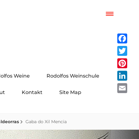
Facebo
Twitter
Pinteres
olfos Weine
Rodolfos Weinschule
LinkedI
ut
Kontakt
Site Map
Email
aldeorras
Gaba do Xil Mencia